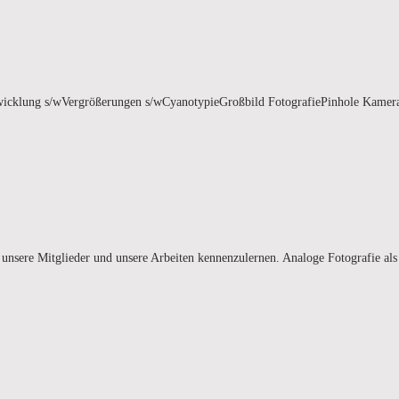
ntwicklung s/wVergrößerungen s/wCyanotypieGroßbild FotografiePinhole Kam
r, unsere Mitglieder und unsere Arbeiten kennenzulernen. Analoge Fotografie 