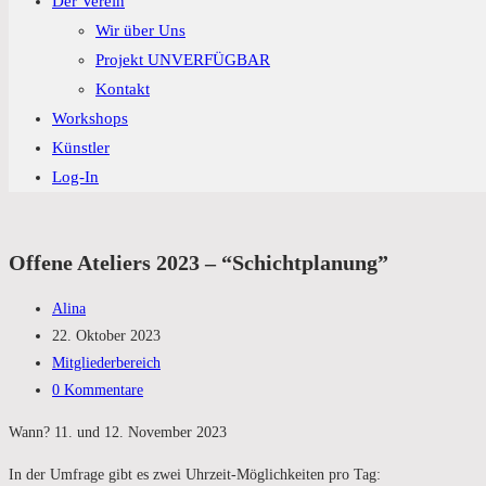
Der Verein
Wir über Uns
Projekt UNVERFÜGBAR
Kontakt
Workshops
Künstler
Log-In
Offene Ateliers 2023 – “Schichtplanung”
Beitrags-
Alina
Autor:
Beitrag
22. Oktober 2023
veröffentlicht:
Beitrags-
Mitgliederbereich
Kategorie:
Beitrags-
0 Kommentare
Kommentare:
Wann? 11. und 12. November 2023
In der Umfrage gibt es zwei Uhrzeit-Möglichkeiten pro Tag: